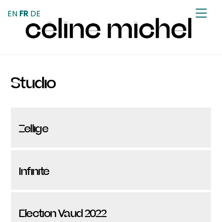
Skip
Men
EN
FR
DE
to
content
Studio
Zellige
Infinité
Élection Vaud 2022