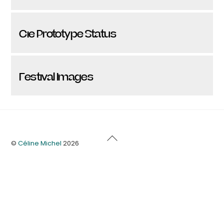
Cie Prototype Status
Festival Images
Back
©
Céline Michel
2026
To
Top